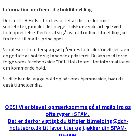
I
nformation om fremtidig holdtilmelding:
Der er i DCH Holstebro besluttet at det er slut med
ventelister, grundet det meget tidskrævende arbejde ved
holdoprettelse. Derfor vil vi gå over til online tilmelding, ud
fra først til mølle-princippet.
Vi oplever stor efterspørgsel på vores hold, derfor vil det være
en god ide at holde sig løbende opdateret. Du kan med fordel
følge vores facebookside ”DCH Holstebro” for informationer
om kommende hold.
Vi vil løbende lægge hold op på vores hjemmeside, hvor du
også tilmelder dig.
OBS! Vi er blevet opmærksomme på at mails fra os
ofte ryger i SPAM.
Det er derfor vigtigt du tilføjer tilmelding@dch-
holstebro.dk til favoritter og tjekker din SPAM-
mappe.