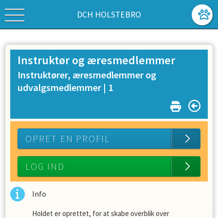
DCH HOLSTEBRO
Instruktør og æresmedlemmer
Instruktører, æresmedlemmer og
udvalgsmedlemmer |
1
OPRET EN PROFIL
LOG IND
Info
Holdet er oprettet, for at skabe overblik over