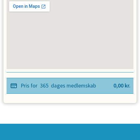
Pris for
365
dages medlemskab
0,00
kr.
SPONSORER